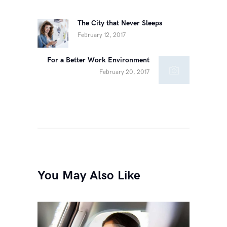
navigation
The City that Never Sleeps
Previous
February 12, 2017
post:
For a Better Work Environment
Next
February 20, 2017
post:
You May Also Like