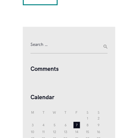
Search
for:
Comments
Calendar
M
T
W
T
F
S
S
1
2
3
4
5
6
7
8
9
10
11
12
13
14
15
16